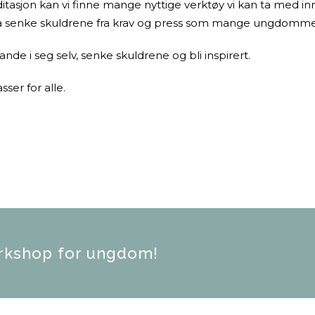
tasjon kan vi finne mange nyttige verktøy vi kan ta med inn
il å senke skuldrene fra krav og press som mange ungdomme
nde i seg selv, senke skuldrene og bli inspirert.
ser for alle.
orkshop for ungdom!