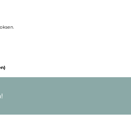
oksen.
en)
!