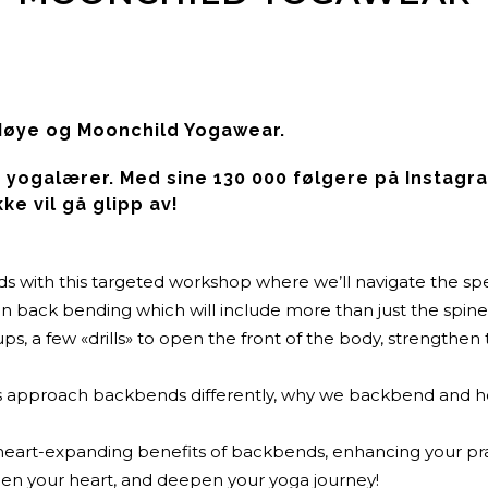
øye og Moonchild Yogawear.
 yogalærer. Med sine 130 000 følgere på Instagra
ke vil gå glipp av!
s with this targeted workshop where we’ll navigate the sp
 in back bending which will include more than just the spine
ups, a few «drills» to open the front of the body, strength
es approach backbends differently, why we backbend and how
e heart-expanding benefits of backbends, enhancing your pra
en your heart, and deepen your yoga journey!