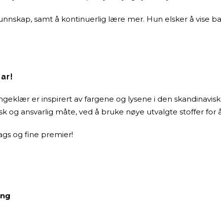
unnskap, samt å kontinuerlig lære mer. Hun elsker å vise ba
.
ar!
ngeklær er inspirert av fargene og lysene i den skandinavi
k og ansvarlig måte, ved å bruke nøye utvalgte stoffer for å
ags og fine premier!
ing